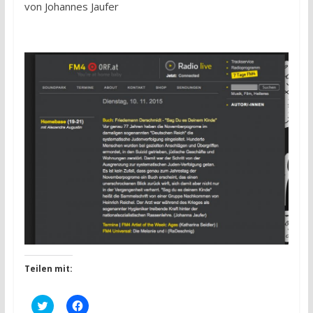
von Johannes Jaufer
Teilen mit:
K
K