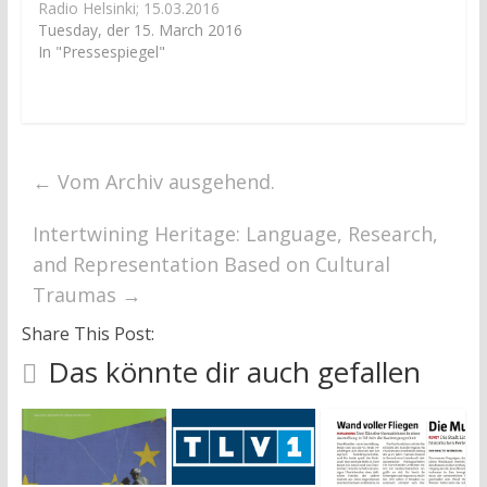
Radio Helsinki; 15.03.2016
u
u
e
e
Tuesday, der 15. March 2016
m
m
F
F
In "Pressespiegel"
e
e
n
n
s
s
t
t
e
e
r
r
g
g
e
e
ö
ö
←
Vom Archiv ausgehend.
f
f
f
f
n
n
Intertwining Heritage: Language, Research,
e
e
t
t
and Representation Based on Cultural
)
)
Traumas
→
Share This Post:
Das könnte dir auch gefallen