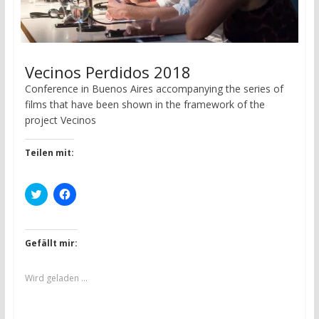
e
e
r
r
g
g
e
e
ö
ö
f
f
f
f
Vecinos Perdidos 2018
n
n
e
e
t
t
Conference in Buenos Aires accompanying the series of
)
)
films that have been shown in the framework of the
project Vecinos
Teilen mit:
K
K
l
l
i
i
c
c
k
k
,
,
Gefällt mir:
u
u
m
m
ü
a
b
u
Wird geladen …
e
f
r
F
T
a
w
c