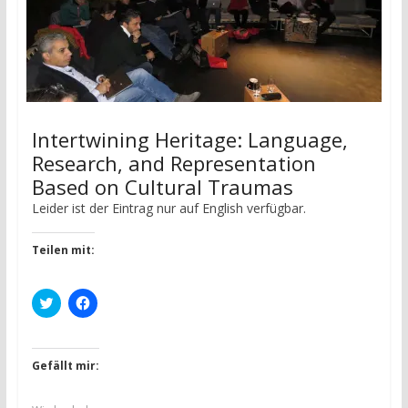
Intertwining Heritage: Language,
Research, and Representation
Based on Cultural Traumas
Leider ist der Eintrag nur auf English verfügbar.
Teilen mit:
K
K
l
l
i
i
c
c
k
k
,
,
Gefällt mir:
u
u
m
m
ü
a
b
u