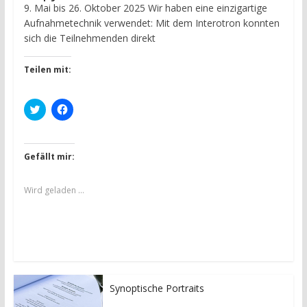
9. Mai bis 26. Oktober 2025 Wir haben eine einzigartige
Aufnahmetechnik verwendet: Mit dem Interotron konnten
sich die Teilnehmenden direkt
Teilen mit:
K
K
l
l
i
i
c
c
k
k
,
,
Gefällt mir:
u
u
m
m
ü
a
b
u
Wird geladen …
e
f
r
F
T
a
w
c
i
e
t
b
t
o
e
o
r
k
z
z
u
u
Synoptische Portraits
t
t
e
e