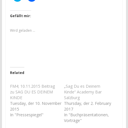
l
l
i
i
c
c
k
k
,
,
Gefällt mir:
u
u
m
m
ü
a
b
u
Wird geladen …
e
f
r
F
T
a
w
c
i
e
t
b
t
o
e
o
r
k
z
z
u
u
Related
t
t
e
e
i
i
l
l
FM4; 10.11.2015 Beitrag
„Sag Du es Deinem
e
e
zu SAG DU ES DEINEM
Kinde“ Academy Bar
n
n
(
(
KINDE
Salzburg
W
W
Tuesday, der 10. November
Thursday, der 2. February
i
i
r
r
2015
2017
d
d
In "Pressespiegel"
In "Buchpräsentationen,
i
i
n
n
Vorträge"
n
n
e
e