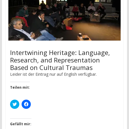
Intertwining Heritage: Language,
Research, and Representation
Based on Cultural Traumas
Leider ist der Eintrag nur auf English verfügbar.
Teilen mit:
K
K
l
l
i
i
c
c
k
k
,
,
Gefällt mir:
u
u