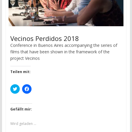
s
s
t
t
e
e
r
r
g
g
e
e
ö
ö
f
f
f
f
Vecinos Perdidos 2018
n
n
e
e
t
t
Conference in Buenos Aires accompanying the series of
)
)
films that have been shown in the framework of the
project Vecinos
Teilen mit:
K
K
l
l
i
i
c
c
k
k
,
,
Gefällt mir:
u
u
m
m
ü
a
b
u
Wird geladen …
e
f
r
F