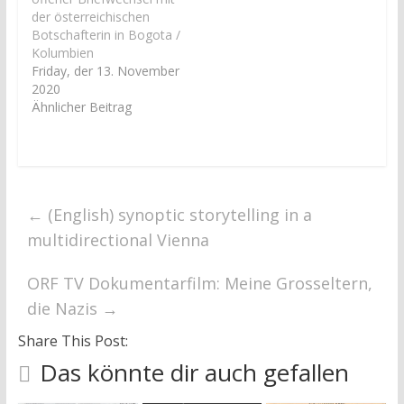
e
e
der österreichischen
n
n
s
s
Botschafterin in Bogota /
t
t
Kolumbien
e
e
r
r
Friday, der 13. November
g
g
2020
e
e
ö
ö
Ähnlicher Beitrag
f
f
f
f
n
n
e
e
t
t
)
)
←
(English) synoptic storytelling in a
multidirectional Vienna
ORF TV Dokumentarfilm: Meine Grosseltern,
die Nazis
→
Share This Post:
Das könnte dir auch gefallen