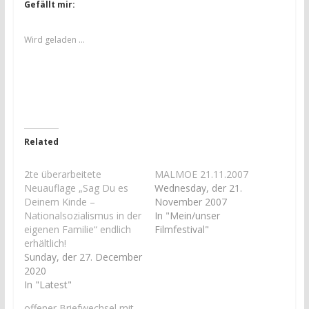
,
,
Gefällt mir:
u
u
m
m
ü
a
b
u
Wird geladen …
e
f
r
F
T
a
w
c
i
e
t
b
t
o
e
o
r
k
z
z
u
u
Related
t
t
e
e
i
i
l
l
2te überarbeitete
MALMOE 21.11.2007
e
e
Neuauflage „Sag Du es
Wednesday, der 21.
n
n
(
(
Deinem Kinde –
November 2007
W
W
Nationalsozialismus in der
In "Mein/unser
i
i
r
r
eigenen Familie“ endlich
Filmfestival"
d
d
erhältlich!
i
i
n
n
Sunday, der 27. December
n
n
2020
e
e
u
u
In "Latest"
e
e
m
m
F
F
offener Briefwechsel mit