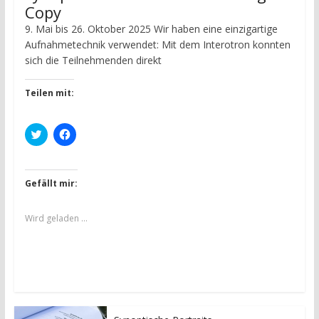
Copy
9. Mai bis 26. Oktober 2025 Wir haben eine einzigartige
Aufnahmetechnik verwendet: Mit dem Interotron konnten
sich die Teilnehmenden direkt
Teilen mit:
K
K
l
l
i
i
c
c
k
k
,
,
Gefällt mir:
u
u
m
m
ü
a
b
u
Wird geladen …
e
f
r
F
T
a
w
c
i
e
t
b
t
o
e
o
r
k
z
z
u
u