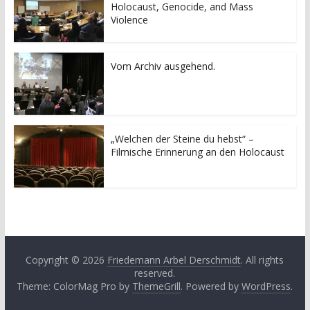
t
t
Holocaust, Genocide, and Mass
e
e
i
i
Violence
l
l
e
e
n
n
(
(
W
W
Vom Archiv ausgehend.
i
i
r
r
d
d
i
i
n
n
n
n
e
e
u
u
„Welchen der Steine du hebst“ –
e
e
Filmische Erinnerung an den Holocaust
m
m
F
F
e
e
n
n
s
s
t
t
e
e
r
r
g
g
e
e
ö
ö
f
f
Copyright © 2026
Friedemann Arbel Derschmidt
. All rights
f
f
n
n
reserved.
e
e
Theme: ColorMag Pro by
ThemeGrill
. Powered by
WordPress
.
t
t
)
)