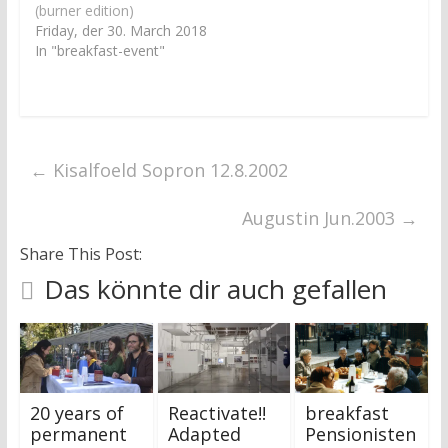
n
n
(burner edition)
e
e
Friday, der 30. March 2018
u
u
e
e
In "breakfast-event"
m
m
F
F
e
e
n
n
s
s
t
t
e
e
r
r
g
g
←
Kisalfoeld Sopron 12.8.2002
e
e
ö
ö
f
f
f
f
Augustin Jun.2003
→
n
n
e
e
t
t
Share This Post:
)
)
Das könnte dir auch gefallen
20 years of
Reactivate!!
breakfast
permanent
Adapted
Pensionisten