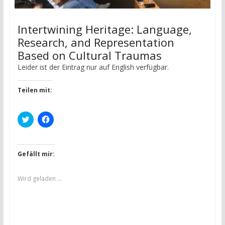
Intertwining Heritage: Language,
Research, and Representation
Based on Cultural Traumas
Leider ist der Eintrag nur auf English verfügbar.
Teilen mit:
K
K
l
l
i
i
c
c
k
k
,
,
Gefällt mir:
u
u
m
m
ü
a
b
u
Wird geladen …
e
f
r
F
T
a
w
c
i
e
t
b
t
o