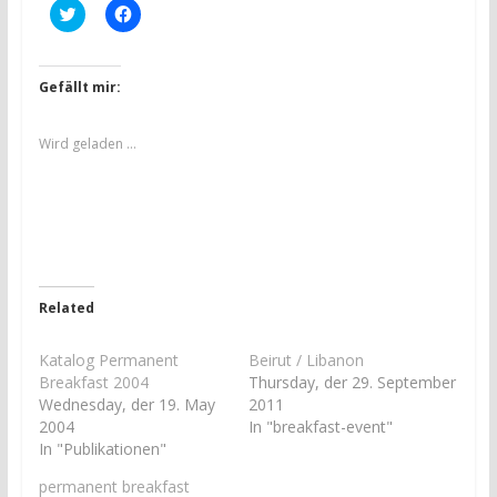
K
K
l
l
i
i
c
c
k
k
,
,
Gefällt mir:
u
u
m
m
ü
a
b
u
Wird geladen …
e
f
r
F
T
a
w
c
i
e
t
b
t
o
e
o
r
k
z
z
u
u
Related
t
t
e
e
i
i
l
l
Katalog Permanent
Beirut / Libanon
e
e
Breakfast 2004
Thursday, der 29. September
n
n
(
(
Wednesday, der 19. May
2011
W
W
2004
In "breakfast-event"
i
i
r
r
In "Publikationen"
d
d
i
i
permanent breakfast
n
n