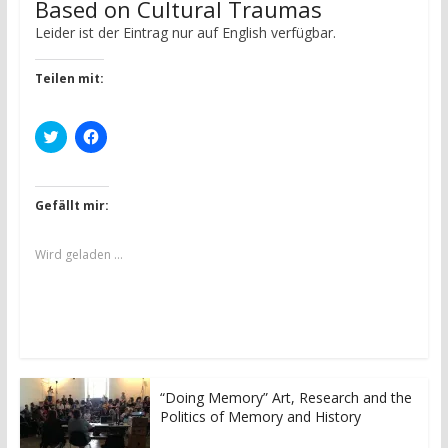
Based on Cultural Traumas
Leider ist der Eintrag nur auf English verfügbar.
Teilen mit:
K
K
l
l
i
i
c
c
k
k
,
,
Gefällt mir:
u
u
m
m
ü
a
b
u
Wird geladen …
e
f
r
F
T
a
w
c
i
e
t
b
t
o
e
o
r
k
z
z
u
u
“Doing Memory” Art, Research and the
t
t
Politics of Memory and History
e
e
i
i
l
l