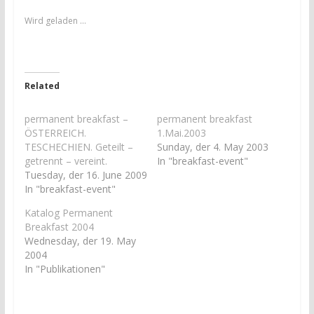
m
m
ü
a
b
u
Wird geladen …
e
f
r
F
T
a
w
c
i
e
t
b
t
o
Related
e
o
r
k
z
z
permanent breakfast –
permanent breakfast
u
u
t
t
ÖSTERREICH.
1.Mai.2003
e
e
TESCHECHIEN. Geteilt –
i
i
Sunday, der 4. May 2003
l
l
getrennt – vereint.
In "breakfast-event"
e
e
n
n
Tuesday, der 16. June 2009
(
(
In "breakfast-event"
W
W
i
i
r
r
Katalog Permanent
d
d
Breakfast 2004
i
i
n
n
Wednesday, der 19. May
n
n
2004
e
e
u
u
In "Publikationen"
e
e
m
m
F
F
e
e
n
n