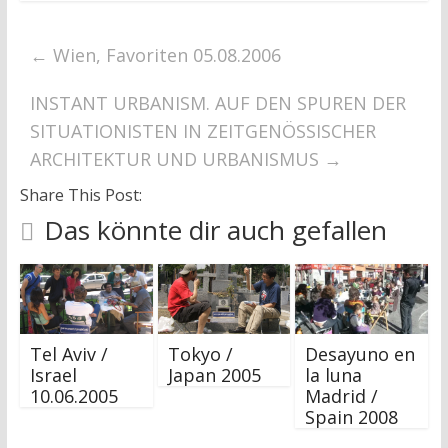
s
s
t
t
e
e
r
r
←
Wien, Favoriten 05.08.2006
g
g
e
e
ö
ö
f
f
INSTANT URBANISM. AUF DEN SPUREN DER
f
f
n
n
SITUATIONISTEN IN ZEITGENÖSSISCHER
e
e
t
t
ARCHITEKTUR UND URBANISMUS
→
)
)
Share This Post:
Das könnte dir auch gefallen
Tel Aviv /
Tokyo /
Desayuno en
Israel
Japan 2005
la luna
10.06.2005
Madrid /
Spain 2008