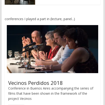
e
e
n
n
(
(
W
W
i
i
r
r
conferences I played a part in (lecture, panel...)
d
d
i
i
n
n
n
n
e
e
u
u
e
e
m
m
F
F
e
e
n
n
s
s
t
t
e
e
r
r
g
g
e
e
ö
ö
f
f
f
f
Vecinos Perdidos 2018
n
n
e
e
t
t
Conference in Buenos Aires accompanying the series of
)
)
films that have been shown in the framework of the
project Vecinos