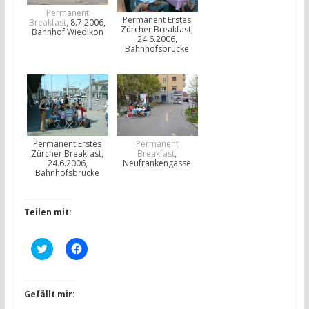
Permanent
Permanent Erstes
Breakfast
, 8.7.2006,
Zürcher Breakfast,
Bahnhof Wiedikon
24.6.2006,
Bahnhofsbrücke
Permanent Erstes
Permanent
Zürcher Breakfast,
Breakfast
,
24.6.2006,
Neufrankengasse
Bahnhofsbrücke
Teilen mit:
K
K
l
l
i
i
c
c
k
k
,
,
Gefällt mir:
u
u