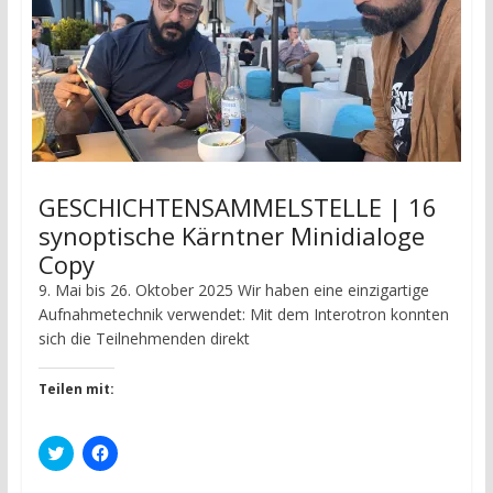
GESCHICHTENSAMMELSTELLE | 16
synoptische Kärntner Minidialoge
Copy
9. Mai bis 26. Oktober 2025 Wir haben eine einzigartige
Aufnahmetechnik verwendet: Mit dem Interotron konnten
sich die Teilnehmenden direkt
Teilen mit:
K
K
l
l
i
i
c
c