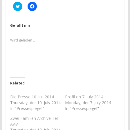
K
K
l
l
i
i
c
c
k
k
,
,
Gefällt mir:
u
u
m
m
ü
a
b
u
Wird geladen …
e
f
r
F
T
a
w
c
i
e
t
b
t
o
e
o
r
k
z
z
u
u
Related
t
t
e
e
i
i
l
l
Die Presse 10. Juli 2014
Profil on 7. July 2014
e
e
Thursday, der 10. July 2014
Monday, der 7. July 2014
n
n
(
(
In "Pressespiegel"
In "Pressespiegel"
W
W
i
i
Zwei Familien Archive Tel
r
r
d
d
Aviv
i
i
Thursday, der 10. July 2014