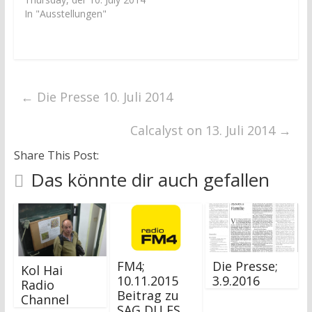
n
n
n
n
In "Ausstellungen"
e
e
u
u
e
e
m
m
F
F
e
e
n
n
s
s
t
t
←
Die Presse 10. Juli 2014
e
e
r
r
g
g
e
e
Calcalyst on 13. Juli 2014
→
ö
ö
f
f
Share This Post:
f
f
n
n
e
e
Das könnte dir auch gefallen
t
t
)
)
FM4;
Die Presse;
Kol Hai
10.11.2015
3.9.2016
Radio
Beitrag zu
Channel
SAG DU ES