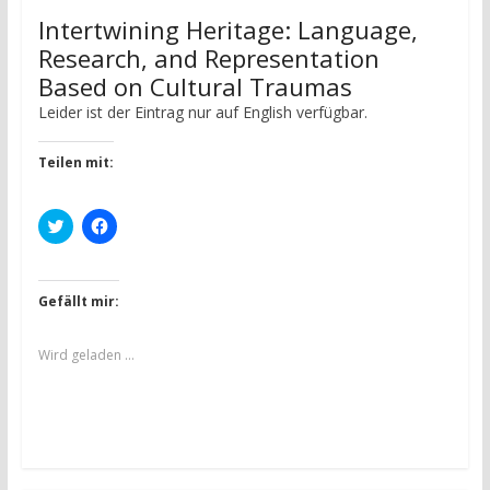
Intertwining Heritage: Language,
Research, and Representation
Based on Cultural Traumas
Leider ist der Eintrag nur auf English verfügbar.
Teilen mit:
K
K
l
l
i
i
c
c
k
k
,
,
Gefällt mir:
u
u
m
m
ü
a
b
u
Wird geladen …
e
f
r
F
T
a
w
c
i
e
t
b
t
o
e
o
r
k