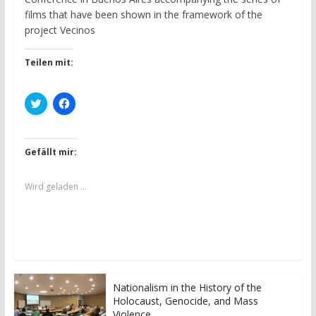
)
)
films that have been shown in the framework of the
project Vecinos
Teilen mit:
K
K
l
l
i
i
c
c
k
k
,
,
Gefällt mir:
u
u
m
m
ü
a
b
u
Wird geladen …
e
f
r
F
T
a
w
c
i
e
t
b
t
o
e
o
r
k
z
z
u
u
Nationalism in the History of the
t
t
Holocaust, Genocide, and Mass
e
e
i
i
Violence