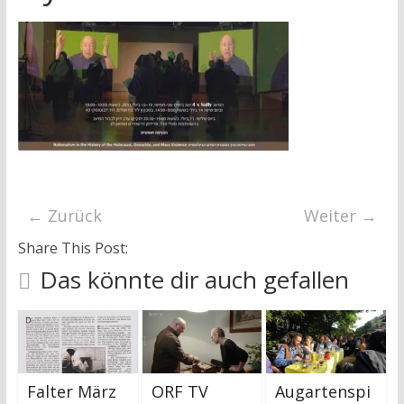
research
← Zurück
Weiter →
Share This Post:
Das könnte dir auch gefallen
Falter März
ORF TV
Augartenspi