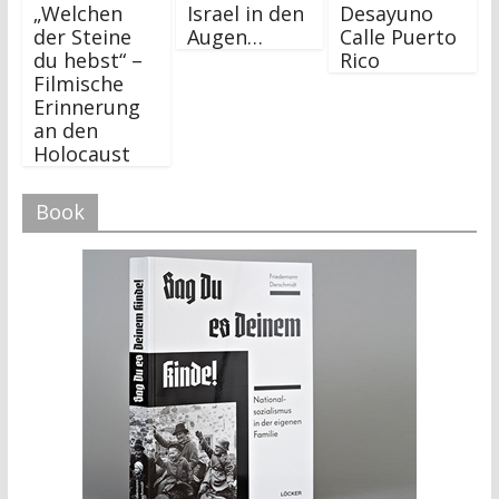
„Welchen
Israel in den
Desayuno
der Steine
Augen…
Calle Puerto
du hebst“ –
Rico
Filmische
Erinnerung
an den
Holocaust
Book