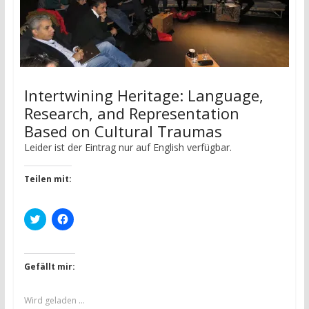
Intertwining Heritage: Language,
Research, and Representation
Based on Cultural Traumas
Leider ist der Eintrag nur auf English verfügbar.
Teilen mit:
K
K
l
l
i
i
c
c
k
k
,
,
Gefällt mir:
u
u
m
m
ü
a
b
u
Wird geladen …
e
f