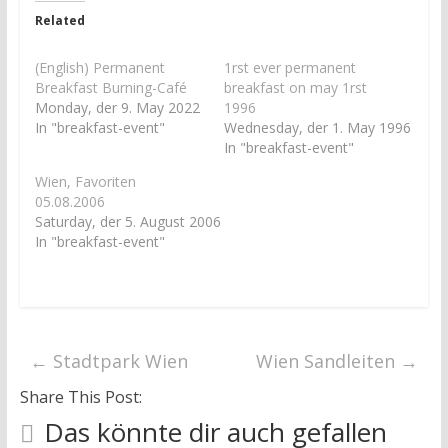
z
z
u
u
Related
t
t
e
e
i
i
l
l
(English) Permanent
1rst ever permanent
e
e
Breakfast Burning-Café
breakfast on may 1rst
n
n
(
(
Monday, der 9. May 2022
1996
W
W
In "breakfast-event"
Wednesday, der 1. May 1996
i
i
r
r
In "breakfast-event"
d
d
i
i
Wien, Favoriten
n
n
n
n
05.08.2006
e
e
Saturday, der 5. August 2006
u
u
e
e
In "breakfast-event"
m
m
F
F
e
e
n
n
s
s
t
t
e
e
r
r
g
g
←
Stadtpark Wien
Wien Sandleiten
→
e
e
ö
ö
f
f
Share This Post:
f
f
n
n
Das könnte dir auch gefallen
e
e
t
t