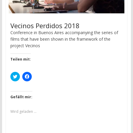
r
r
g
g
e
e
ö
ö
f
f
f
f
Vecinos Perdidos 2018
n
n
e
e
t
t
Conference in Buenos Aires accompanying the series of
)
)
films that have been shown in the framework of the
project Vecinos
Teilen mit:
K
K
l
l
i
i
c
c
k
k
,
,
Gefällt mir:
u
u
m
m
ü
a
b
u
Wird geladen …
e
f
r
F
T
a
w
c
i
e