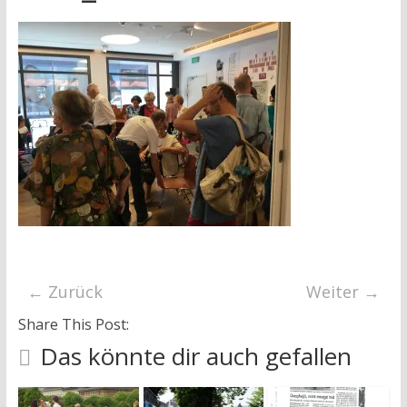
research
← Zurück
Weiter →
Share This Post:
Das könnte dir auch gefallen