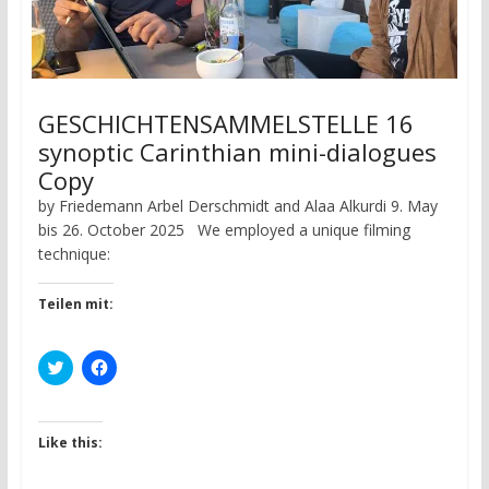
GESCHICHTENSAMMELSTELLE 16
synoptic Carinthian mini-dialogues
Copy
by Friedemann Arbel Derschmidt and Alaa Alkurdi 9. May
bis 26. October 2025 We employed a unique filming
technique:
Teilen mit:
C
C
l
l
i
i
c
c
k
k
t
t
Like this:
o
o
s
s
h
h