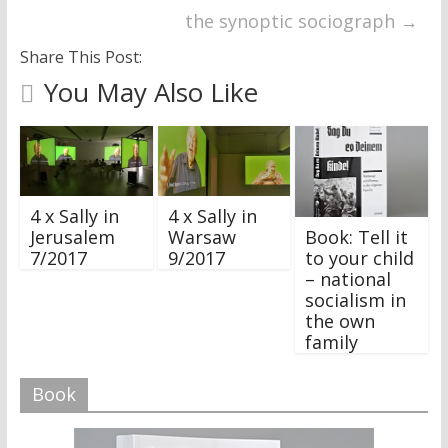
the synoptic sociograph
→
Share This Post:
You May Also Like
4 x Sally in
4 x Sally in
Book: Tell it
Jerusalem
Warsaw
to your child
7/2017
9/2017
– national
socialism in
the own
family
Book