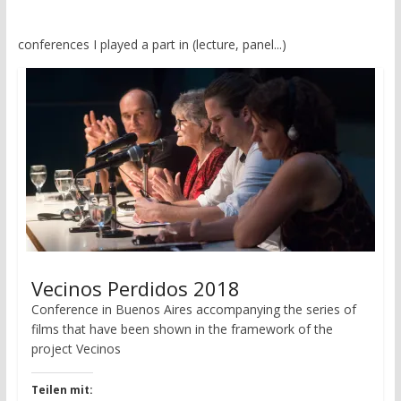
i
s
n
i
n
n
e
n
conferences I played a part in (lecture, panel...)
w
e
w
w
i
w
n
i
d
n
o
d
w
o
)
w
)
Vecinos Perdidos 2018
Conference in Buenos Aires accompanying the series of
films that have been shown in the framework of the
project Vecinos
Teilen mit: