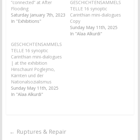
“connected” at After
GESCHICHTENSAMMELS
r
o
(
k
Flooding
TELLE 16 synoptic
O
(
Saturday January 7th, 2023
p
O
Carinthian mini-dialogues
e
p
In "Exhibitions"
Copy
n
e
s
n
Sunday May 11th, 2025
i
s
In "Alaa Alkurdi"
n
i
n
n
e
n
GESCHICHTENSAMMELS
w
e
TELLE 16 synoptic
w
w
i
w
Carinthian mini-dialogues
n
i
| at the exhibition
d
n
o
d
Hinschaun! Poglejmo,
w
o
Kärnten und der
)
w
)
Nationalsozialismus
Sunday May 11th, 2025
In "Alaa Alkurdi"
←
Ruptures & Repair