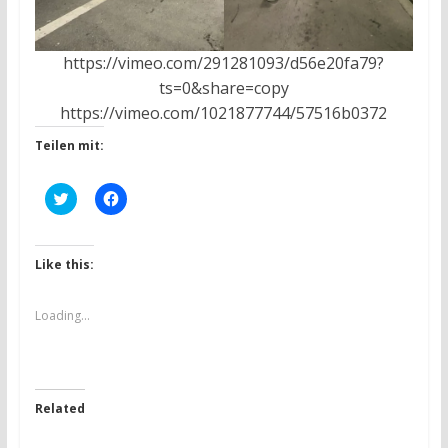
https://vimeo.com/291281093/d56e20fa79?
ts=0&share=copy
https://vimeo.com/1021877744/57516b0372
Teilen mit:
C
C
l
l
i
i
c
c
k
k
t
t
Like this:
o
o
s
s
h
h
a
a
Loading...
r
r
e
e
o
o
n
n
T
F
w
a
i
c
Related
t
e
t
b
e
o