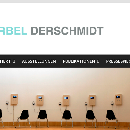
| Die Presse
ische Kärntner Minidialoge Copy
he Kärntner Minidialoge | in der Ausstellung Hinschaun! Poglejmo
TIERT
AUSSTELLUNGEN
PUBLIKATIONEN
PRESSESPIE