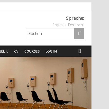
Sprache:
, Kärnten und der Nationalsozialismus
English
Deutsch
GEL
CV
COURSES
LOG IN